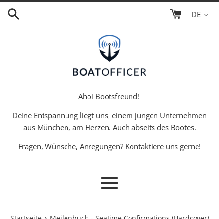
Direkt
DE
zum
Inhalt
Ahoi Bootsfreund!
Deine Entspannung liegt uns, einem jungen Unternehmen
aus München, am Herzen. Auch abseits des Bootes.
Fragen, Wünsche, Anregungen? Kontaktiere uns gerne!
Menü
›
Startseite
Meilenbuch - Seatime Confirmations (Hardcover)