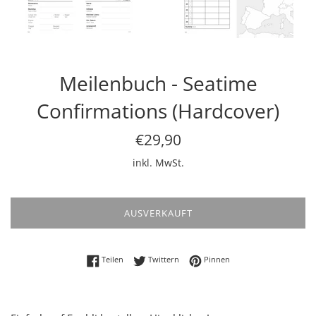
Meilenbuch - Seatime
Confirmations (Hardcover)
Normaler
€29,90
Preis
inkl. MwSt.
AUSVERKAUFT
Auf Facebook teilen
Auf Twitter twittern
Auf Pinterest pinnen
Teilen
Twittern
Pinnen